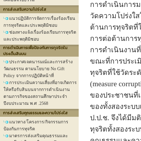
การดำเนินการมา
การส่งเสริมความโปร่งใส
วัดความโปร่งใส
แนวปฏิบัติการจัดการเรื่องร้องเรียน
การทุจริตและประพฤติมิชอบ
ต้านการทุจริตท
ช่องทางแจ้งเรื่องร้องเรียนการทุจริต
การต่อต้านการทุจ
และประพฤติมิชอบ
การดําเนินการเพื่อป้องกันการทุจริตใน
การดำเนินงานที
ประเด็นสินบน
ขณะที่การประเม
ประกาศเจตนารมณ์และการสร้าง
วัฒนธรรม ตามนโยบาย No Gift
ทุจริตที่ใช้วั
Policy จากการปฏิบัติหน้าที่
(measure corrup
การประเมินความเสี่ยงที่อาจเกิดการ
ให้หรือรับสินบนจากการดำเนินงาน
ของประชาชนที่เค
ตามภารกิจของสถานศึกษาประจำ
ปีงบประมาณ พ.ศ .2568
ของทั้งสองระบบ
การส่งเสริมคุณธรรมและความโปร่งใส
ป.ป.ช. จึงได้มี
แนวทาง/โครงการ/กิจกรรมการ
ทุจริตทั้งสองระบ
ป้องกันการทุจริต
มาตรการส่งเสริมคุณธรรมและ
คุณธรรมและควา