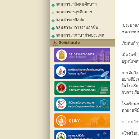
กลุ่มสาระฯสังคมศึกษาฯ
กลุ่มสาระฯสุขศึกษาฯ
กลุ่มสาระฯศิลปะ
[ประมวลภ
กลุ่มสาระฯการงานอาชีพ
ชมภาพบรรย
กลุ่มสาระฯภาษาต่างประเทศ
ลิงก์น่าสนใจ
เริ่มต้นก
เมื่อวันท
ปฐมนิเทศน
การจัดกิ
อย่างดียิ
ในโรงเรี
กับการเรี
โรงเรียน
ทุกฝ่ายที่
ข่าว: ธวัช
#โรงเรีย