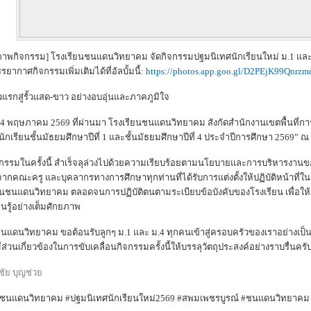
าพกิจกรรม] โรงเรียนชนแดนวิทยาคม จัดกิจกรรมปฐมนิเทศนักเรียนใหม่ ม.1 และ
ากาศกิจกรรมเพิ่มเติมได้ที่อัลบั้มนี้:
https://photos.app.goo.gl/D2PEjK99Qnrzm
้าวแรกสู่รั้วแสด-ขาว อย่างอบอุ่นและภาคภูมิใจ
ี่ 14 พฤษภาคม 2569 ที่ผ่านมา โรงเรียนชนแดนวิทยาคม สังกัดสำนักงานเขตพื้นที่ก
ักเรียนชั้นมัธยมศึกษาปีที่ 1 และชั้นมัธยมศึกษาปีที่ 4 ประจำปีการศึกษา 2569” 
จกรรมในครั้งนี้ สำเร็จลุล่วงไปด้วยความเรียบร้อยตามนโยบายและการบริหารงานข
่งจากคณะครู และบุคลากรทางการศึกษาทุกท่านที่ได้รับการแต่งตั้งให้ปฏิบัติหน้าท
ยนชนแดนวิทยาคม ตลอดจนการปฏิบัติตนตามระเบียบข้อบังคับของโรงเรียน เพื่อให
ยนรู้อย่างเต็มศักยภาพ
ชนแดนวิทยาคม ขอต้อนรับลูกๆ ม.1 และ ม.4 ทุกคนเข้าสู่ครอบครัวของเราอย่าง
มีส่วนเกี่ยวข้องในการขับเคลื่อนกิจกรรมครั้งนี้ให้บรรลุวัตถุประสงค์อย่างราบรื่นครั
ชัย บุญช่วย
นชนแดนวิทยาคม #ปฐมนิเทศนักเรียนใหม่2569 #สพมเพชรบูรณ์ #ชนแดนวิทยาคม