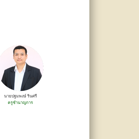
นายปฐมพงษ์ รินศรี
ครูชำนาญการ