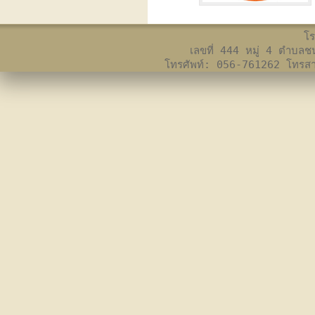
โร
เลขที่ 444 หมู่ 4 ตำบล
โทรศัพท์: 056-761262 โทร