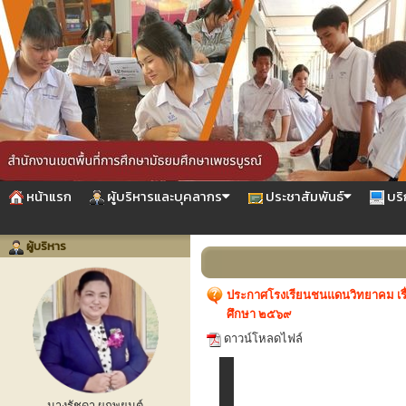
หน้าแรก
ผู้บริหารและบุคลากร
ประชาสัมพันธ์
บริ
ผู้บริหาร
ประกาศโรงเรียนชนแดนวิทยาคม เร
ศึกษา ๒๕๖๙
ดาวน์โหลดไฟล์
นางรัชดา ผูกพยนต์