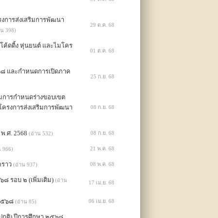
รงการส่งเสริมการพัฒนา
29 ต.ค. 68
าน 398)
้ดดิ้ง หุ่นยนต์ และไมโคร
01 ต.ค. 68
๒๕๖๘ และกำหนดการเปิดภาค
25 ก.ย. 68
รมการกำหนดร่างขอบเขต
โครงการส่งเสริมการพัฒนา
08 ก.ย. 68
 พ.ศ. 2568
08 ก.ย. 68
(อ่าน 532)
21 พ.ค. 68
น 966)
วคราว
08 พ.ค. 68
(อ่าน 937)
๘ รอบ ๒ (เพิ่มเติม)
(อ่าน
17 เม.ย. 68
า ๒๕๖๘
06 เม.ย. 68
(อ่าน 85)
นปกติ) ปีการศึกษา ๒๕๖๘