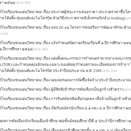
กษา ๒๕๖๘
(อ่าน 392)
โรงเรียนชนแดนวิทยาคม เรื่อง ประกาศผู้ชนะการเสนอราคา ประกวดราคาซื้อโค
านโค้ดดิ้ง หุ่นยนต์และไมโครบิท ด้วยวิธีประกวดราคอิเล็กทรอนิกส์ (e-bidding)
(อ่
โรงเรียนชนแดนวิทยาคม เรื่อง แบบ บก.๐๖ โครงการส่งเสริมการพัฒนาทักษะด้านโค
น 529)
โรงเรียนชนแดนวิทยาคม เรื่อง แจ้งกำหนดปิดภาคเรียนเรียนที่ ๑ ปีการศึกษา 
ี่ ๒ ปีการศึกษา ๒๕๖๘
(อ่าน 493)
โรงเรียนชนแดนวิทยาคม เรื่อง แต่งตั้งคณะกรรมการกำหนดราคากลาง คณะกร
 (TOR) และกำหนดคุณลักษณะเฉพาะของพัสดุ/กำหนดรายละเอียดของการจ้าง ฯ 
้านโค้ดติ้ง หุ่นยนต์และไมโครบิท ประจำปีงบประมาณ พ.ศ. 2568
(อ่าน 554)
โรงเรียนชนแดนวิทยาคม เรื่อง เผยแพร่แผนการจัดซื้อจัดจ้าง ประจำปีงบประมาณ
รงเรียนชนแดนวิทยาคม เรื่อง ผู้มีสิทธิเข้ารับการคัดเลือกเป็นลูกจ้างชั่วคราว
(อ่า
รงเรียนชนแดนวิทยาคม เรื่อง การรับสมัครคัดเลือกบุคคล เพื่อจ้างเป็นลูกจ้างชั่
โรงเรียนชนแดนวิทยาคม เรื่อง เปิดรับสมัครนักเรียน ม.๑ และ ม.๔ ปีการศึกษา ๒๕๖
ผลการคัดเลือกนักเรียนเพื่อเข้าศึกษาต่อชั้นมัธยมศึกษาปีที่ ๔ ประจำปีการศึกษ
รงเรียนชนแดนวิทยาคม เรื่อง เลื่อนสอบเข้าศึกษาต่อชั้น ม.๑ เเละ ม.๔ (ห้องเรีย