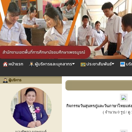
หน้าแรก
ผู้บริหารและบุคลากร
ประชาสัมพันธ์
บริ
ผู้บริหาร
กิจกรรมวันสุนทรภู่และวันภาษาไทยแห่
( จำนวน 0 รูป / ดู 1
นางรัชดา ผูกพยนต์