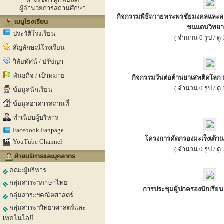
ผู้อำนวยการสถานศึกษา
กิจกรรมพิธีถวายพระพรชัยมงคลและล
เมนูโรงเรียน
ชนแดนวิทย
ประวัติโรงเรียน
( จำนวน 0 รูป / ดู 1
สัญลักษณ์โรงเรียน
วิสัยทัศน์ / ปรัชญา
พันธกิจ / เป้าหมาย
กิจกรรมวันต่อต้านยาเสพติดโลก
( จำนวน 0 รูป / ดู 1
ข้อมูลนักเรียน
ข้อมูลอาคารสถานที่
ทำเนียบผู้บริหาร
Facebook Fanpage
โครงการคัดกรองมะเร็งเต้าน
YouTube Channel
( จำนวน 0 รูป / ดู 2
ฝ่ายบริหารและบุคลากร
คณะผู้บริหาร
กลุ่มสาระฯภาษาไทย
การประชุมผู้ปกครองนักเรียน 
กลุ่มสาระฯคณิตศาสตร์
กลุ่มสาระฯวิทยาศาสตร์และ
เทคโนโลยี