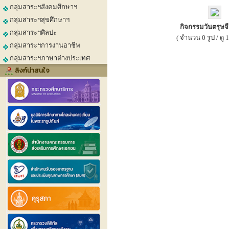
กลุ่มสาระฯสังคมศึกษาฯ
กลุ่มสาระฯสุขศึกษาฯ
กิจกรรมวันตรุษจ
กลุ่มสาระฯศิลปะ
( จำนวน 0 รูป / ดู 1
กลุ่มสาระฯการงานอาชีพ
กลุ่มสาระฯภาษาต่างประเทศ
ลิงก์น่าสนใจ